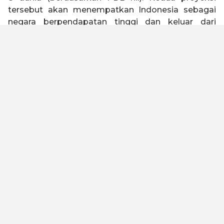
tersebut akan menempatkan Indonesia sebagai
negara berpendapatan tinggi dan keluar dari
jebakan negara kelas menengah (
middle income
trap
).
Indonesia 2045 memiliki visi untuk menjadi negara
tangguh, sejahtera, inklusif, dan berkelanjutan.
Untuk mewujudkan visi tersebut, Kadin Indonesia
telah melakukan kajian dengan melibatkan seluruh
elemen bangsa baik asosiasi, akademisi, serikat
buruh, organisasi keagamaan, pelaku usaha dan
industri untuk merumuskan Peta Jalan Indonesia
Emas 2045. Kami meyakini dengan landasan
filosofi “Gotong Royong” dan “Bhinneka Tunggal
Ika” yang diimplementasikan oleh kualitas SDM
yang unggul, maka visi ini dapat tercapai.
Untuk menjadi negara maju dan lepas dari jebakan
negara kelas menengah, Peta Jalan ini